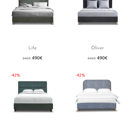
Life
Oliver
490
€
490
€
840
€
840
€
-42%
-42%