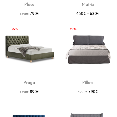
Place
Matrix
790
€
450
€
–
630
€
1390
€
-36%
-39%
Praga
Pillow
890
€
790
€
1390
€
1290
€