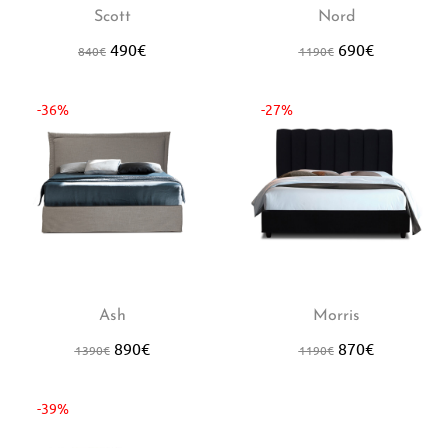
Scott
Nord
490
€
690
€
840
€
1190
€
-36%
-27%
Ash
Morris
890
€
870
€
1390
€
1190
€
-39%