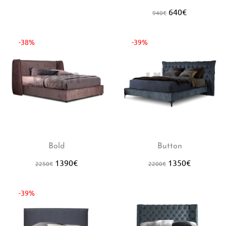
640
€
940
€
-38%
-39%
Bold
Button
1390
€
1350
€
2250
€
2200
€
-39%