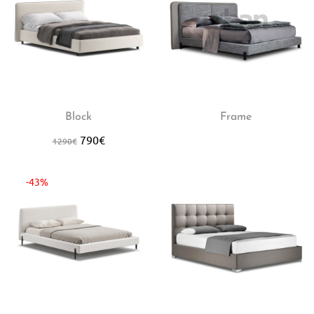
Block
Frame
790
€
1290
€
-43%