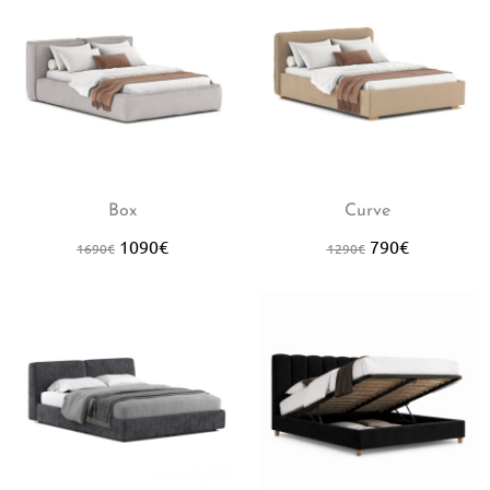
Box
Curve
1090
€
790
€
1690
€
1290
€