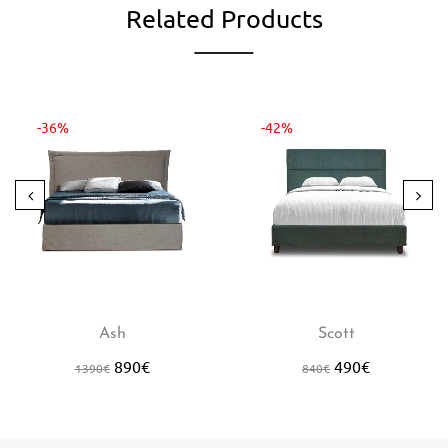
Related Products
-36%
-42%
Ash
Scott
890
€
490
€
1390
€
840
€