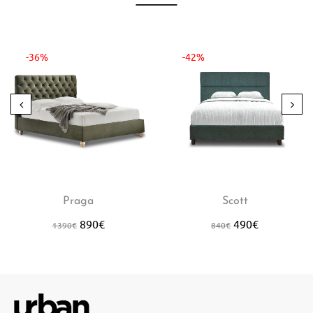
-36%
-42%
Praga
Scott
890
€
490
€
1390
€
840
€