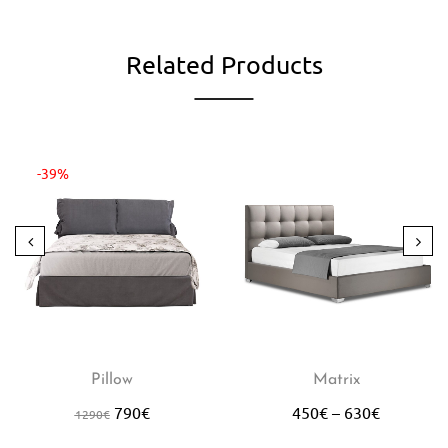
Related Products
-39%
Pillow
Matrix
790
€
450
€
–
630
€
1290
€