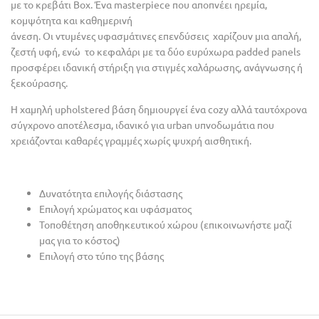
με το κρεβάτι Box. Ένα masterpiece που αποπνέει ηρεμία,
κομψότητα και καθημερινή
άνεση. Οι ντυμένες υφασμάτινες επενδύσεις χαρίζουν μια απαλή,
ζεστή υφή, ενώ το κεφαλάρι με τα δύο ευρύχωρα padded panels
προσφέρει ιδανική στήριξη για στιγμές χαλάρωσης, ανάγνωσης ή
ξεκούρασης.
Η χαμηλή upholstered βάση δημιουργεί ένα cozy αλλά ταυτόχρονα
σύγχρονο αποτέλεσμα, ιδανικό για urban υπνοδωμάτια που
χρειάζονται καθαρές γραμμές χωρίς ψυχρή αισθητική.
Δυνατότητα επιλογής διάστασης
Επιλογή χρώματος και υφάσματος
Τοποθέτηση αποθηκευτικού χώρου (επικοινωνήστε μαζί
μας για το κόστος)
Επιλογή στο τύπο της βάσης