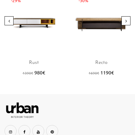
-29%
-30%
Rust
Recto
980
€
1190
€
1390
€
1690
€