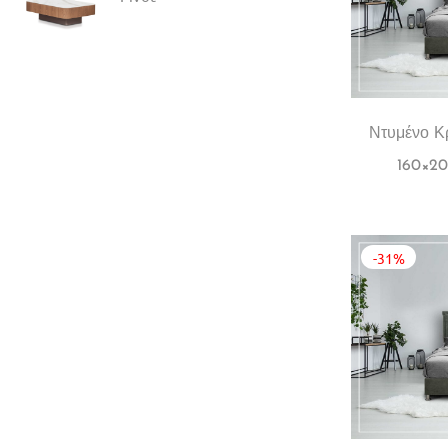
Ντυμένο Κρ
160×20
-31%