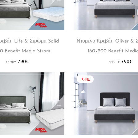
εβάτι Life & Στρώμα Solid
Ντυμένο Κρεβάτι Oliver & 
0 Benefit Media Strom
160×200 Benefit Medi
790
€
790
€
1190
€
1190
€
-31%