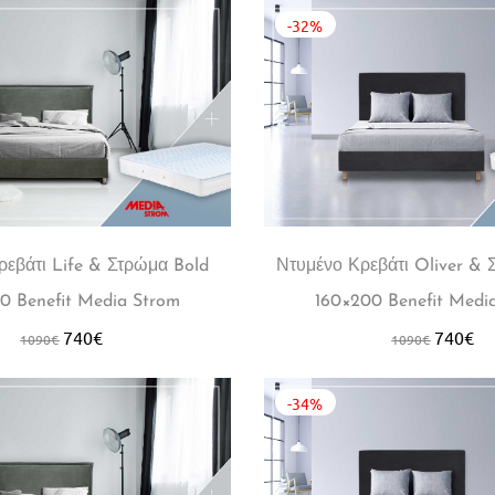
-32%
ρεβάτι Life & Στρώμα Bold
Ντυμένο Κρεβάτι Oliver & 
0 Benefit Media Strom
160×200 Benefit Medi
740
€
740
€
1090
€
1090
€
-34%