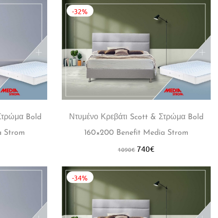
-32%
Στρώμα Bold
Ντυμένο Κρεβάτι Scott & Στρώμα Bold
a Strom
160×200 Benefit Media Strom
740
€
1090
€
-34%