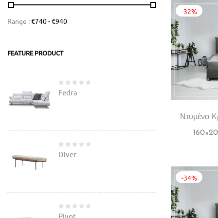
-32%
Range :
€
740
- €
940
FEATURE PRODUCT
Fedra
Ντυμένο Κ
160×20
Diver
-34%
Pivot