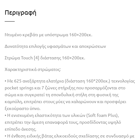
Περιγραφή
Ντυμένο κρεβάτι με υπόστρωμα 160×200εκ.
Δυνατότητα επιλογής υφασμάτων και αποχρώσεων
Στρώμα Touch [4] διάστασης 160×200εκ.
Χαρακτηριστικά στρώματος:
• Με 625 ανεξάρτητα ελατήρια (διάσταση 160*200εκ.) τεχνολογίας
pocket springs και 7 ζώνες στήριξης που προσαρμόζονται στο
σώμα και συγκρατεί τη σπονδυλική στήλη στη φυσική της
καμπύλη, επιτρέπει στους μύες να χαλαρώνουν και προσφέρει
ξεκούραστο ύπνο.
• Η ενισχυμένη ελαστικότητα των υλικών (Soft foam Plus),
επιτρέπει την άμεση επαναφορά τους, προσδίδοντας υψηλό
επίπεδο άνεσης.
• Η ένθεση ειδικής βάτας ελικοειδούς σχεδίασης σε συνδυασμό με