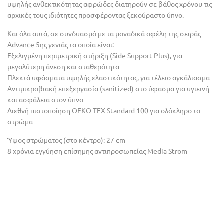
υψηλής ανθεκτικότητας αφρώδες διατηρούν σε βάθος χρόνου τις
αρχικές τους ιδιότητες προσφέροντας ξεκούραστο ύπνο.
Και όλα αυτά, σε συνδυασμό με τα μοναδικά οφέλη της σειράς
Advance 5ης γενιάς τα οποία είναι:
Εξελιγμένη περιμετρική στήριξη (Side Support Plus), για
μεγαλύτερη άνεση και σταθερότητα
Πλεκτά υφάσματα υψηλής ελαστικότητας, για τέλειο αγκάλιασμα
Αντιμικροβιακή επεξεργασία (sanitized) στο ύφασμα για υγιεινή
και ασφάλεια στον ύπνο
Διεθνή πιστοποίηση OEKO TEX Standard 100 για ολόκληρο το
στρώμα
Ύψος στρώματος (στο κέντρο): 27 cm
8 χρόνια εγγύηση επίσημης αντιπροσωπείας Media Strom