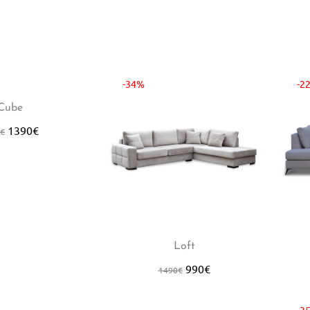
-34%
-2
Cube
1390
€
€
Loft
990
€
1490
€