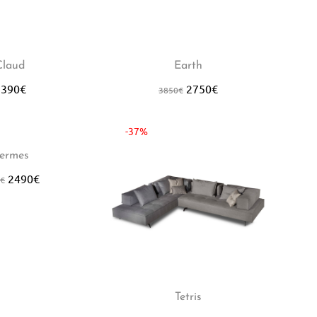
Hot
-29%
-2
Claud
Earth
1390
€
2750
€
3850
€
-37%
ermes
2490
€
€
Tetris