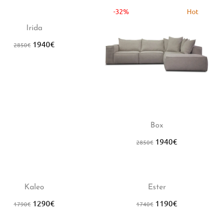
2%
-32%
Hot
Irida
1940
€
2850
€
Box
1940
€
2850
€
8%
Hot
-32%
Kaleo
Ester
1290
€
1190
€
1790
€
1740
€