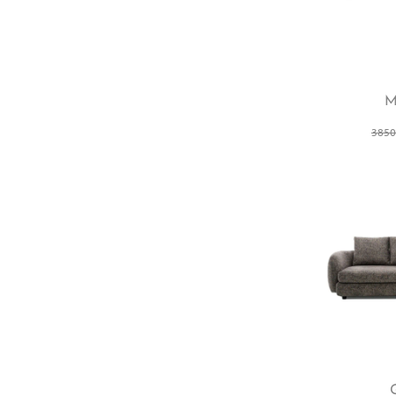
M
3850