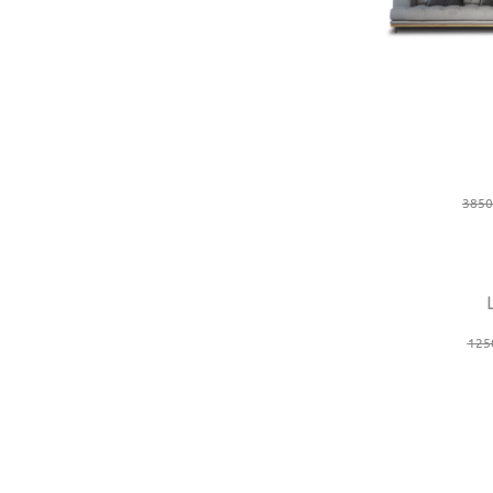
3850
-29%
125