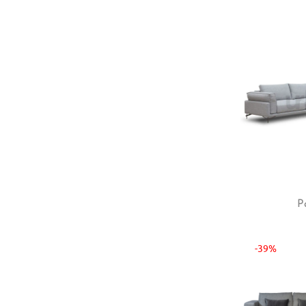
P
-39%