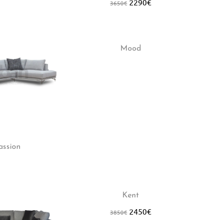
2290
€
3650
€
Hot
-2
Mood
assion
-36%
-2
Kent
2450
€
3850
€