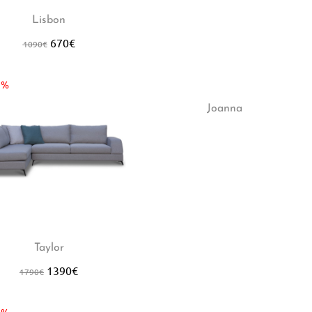
Lisbon
670
€
1090
€
2%
Joanna
Taylor
1390
€
1790
€