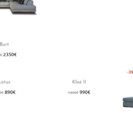
Burt
2350
€
€
-32%
-3
Lotus
Kloé II
890
€
990
€
0
€
1450
€