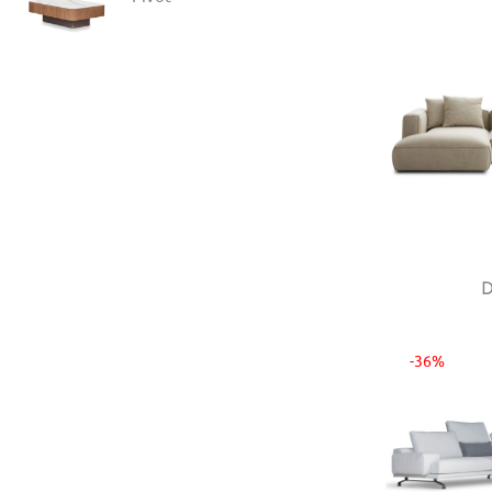
D
-36%