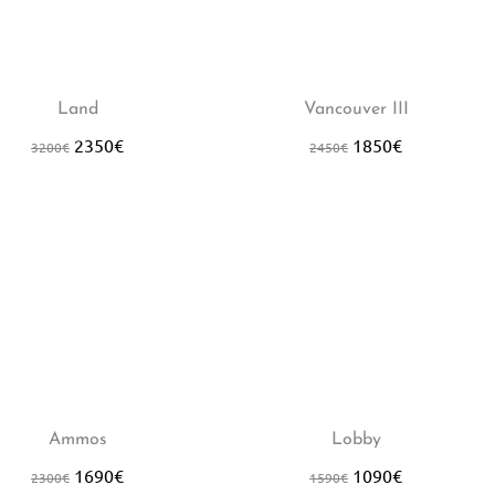
7%
-24%
Land
Vancouver III
2350
€
1850
€
3200
€
2450
€
7%
-31%
Ammos
Lobby
1690
€
1090
€
2300
€
1590
€