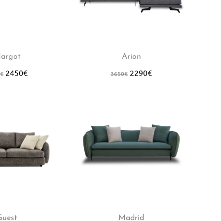
argot
Arion
2450
€
2290
€
€
3650
€
Guest
Madrid