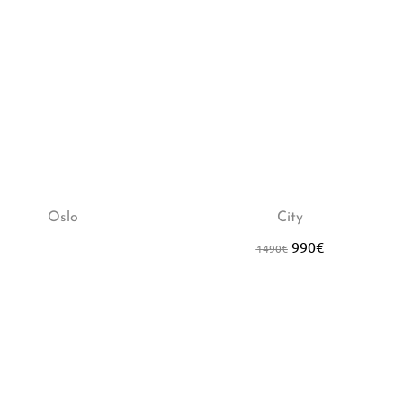
Hot
-34%
Oslo
City
990
€
1490
€