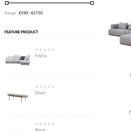
Range :
€
590
- €
2750
FEATURE PRODUCT
Fedra
Diver
N
Pivot