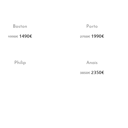
5%
-28%
Boston
Porto
1490
€
1990
€
1990
€
2750
€
-39%
Philip
Anais
2350
€
3850
€