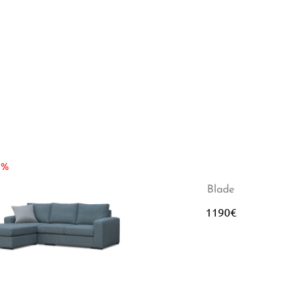
9%
Blade
1190
€