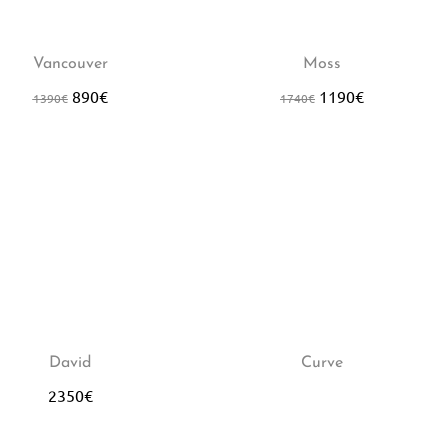
6%
-32%
Vancouver
Moss
890
€
1190
€
1390
€
1740
€
David
Curve
2350
€