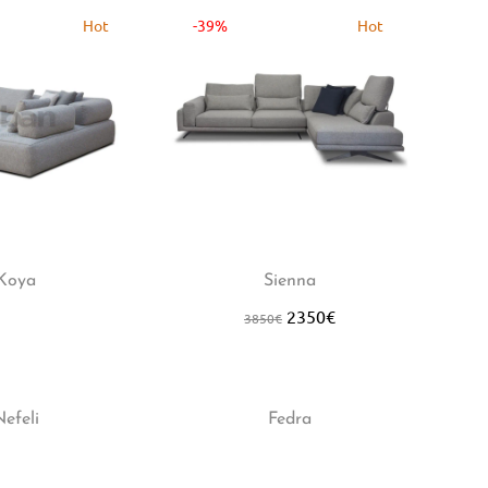
Hot
-39%
Hot
-3
Koya
Sienna
2350
€
3850
€
Hot
-2
efeli
Fedra