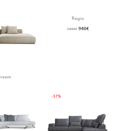
Hot
-37%
Hot
-3
Regio
940
€
1490
€
ream
-37%