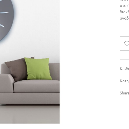
στο 
διαχ
αναδε
Κωδι
Κατη
Share