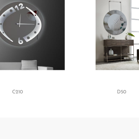
C210
D50