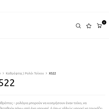
0
e
Καθρέφτης | Ρολόι Τοίχου
X522
522
αθρέπτες – ρολόγια μπορούν να κοσμήσουν έναν τοίχο, να
θετηθούν πάνω από ένα μπουφέ, ή όπως αλλιώς μπορεί να ταιριάζει