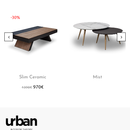
-30%
Slim Ceramic
Mist
970
€
1390
€