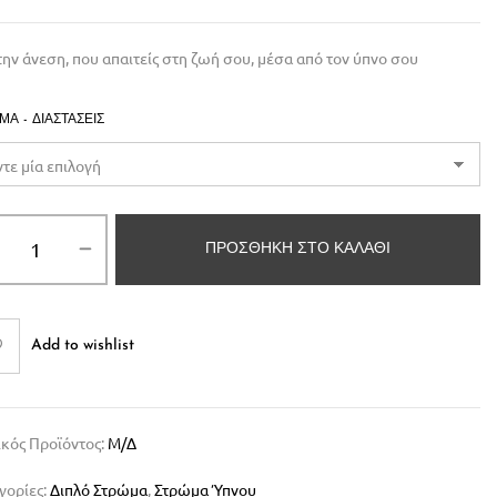
 την άνεση, που απαιτείς στη ζωή σου, μέσα από τον ύπνο σου
ΜΑ - ΔΙΑΣΤΆΣΕΙΣ
ΠΡΟΣΘΉΚΗ ΣΤΟ ΚΑΛΆΘΙ
Add to wishlist
κός Προϊόντος:
Μ/Δ
γορίες:
Διπλό Στρώμα
,
Στρώμα Ύπνου