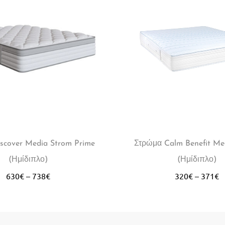
scover Media Strom Prime
Στρώμα Calm Benefit Me
(Ημίδιπλο)
(Ημίδιπλο)
630
€
–
738
€
320
€
–
371
€