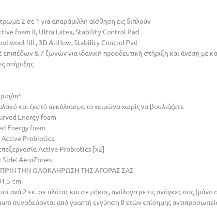
ωμα 2 σε 1 για απαράµιλλη αίσθηση εις διπλούν
tive foam II, Ultra Latex, Stability Control Pad
l wool fill , 3D Airflow, Stability Control Pad
 επιπέδων & 7 ζωνών για ιδανική προοδευτική στήριξη και άνεση µε καν
ες στήριξης
ήρια/m²
αλακό και ζεστό αγκάλιασµα το χειµώνα χωρίς να βουλιάζετε
 Curved Energy foam
ved Energy foam
 Active Probiotics
επεξεργασία Active Probiotics [x2]
r Side: AeroZones
ΠΡΙΝ ΤΗΝ ΟΛΟΚΛΗΡΩΣΗ ΤΗΣ ΑΓΟΡΑΣ ΣΑΣ
31,5 cm
ι ανά 2 εκ. σε πλάτος και σε μήκος, ανάλογα με τις ανάγκες σας (μόνο σ
mum συνοδεύονται από γραπτή εγγύηση 8 ετών επίσημης αντιπροσωπεί