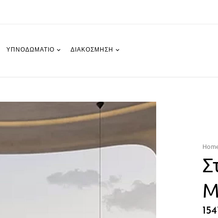
ΥΠΝΟΔΩΜΆΤΙΟ
ΔΙΑΚΌΣΜΗΣΗ
Hom
Σ
M
154