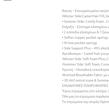
Άνεση – Ενσωματωμένο ανώστρ
•Winter Side:Camel Hair Fill, Ac
• Summer Side: Comfy foam , Coo
Στήριξη – Σύστημα ελατηρίων 2
• 2 επίπεδα ελατηρίων & 7 ζών
• Softec topper pocket springs
• Hi-low pocket springs
• Side Support Plus – 493 ελατ
Aγκάλιασμα – Camel hair για µ
•Winter Side: Soft foam Plus,
•Summer Side: Soft foam, Cur
Υγιεινή – Mοναδική τεχνολογία
•Knitted Breathable Fabric με 
• 3D AirControl zone & Summe
ΣΗΜΑΝΤΙΚΕΣ ΠΛΗΡΟΦΟΡΙΕΣ 
Ύψος στρώματος στο κέντρο: 
Όλα μας τα στρώματα παράγοντα
Tα στρώματα της σειράς Opti