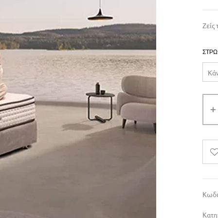
Ζείς
ΣΤΡΏ
Κωδι
Κατη