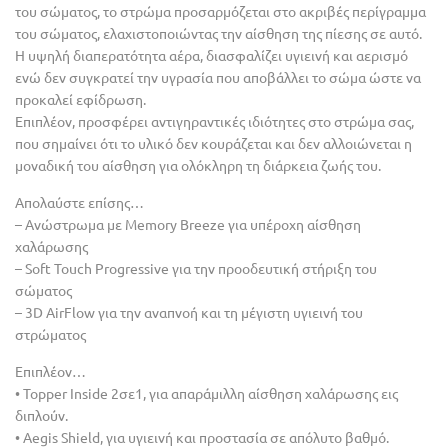
του σώματος, το στρώμα προσαρμόζεται στο ακριβές περίγραμμα
του σώματος, ελαχιστοποιώντας την αίσθηση της πίεσης σε αυτό.
Η υψηλή διαπερατότητα αέρα, διασφαλίζει υγιεινή και αερισμό
ενώ δεν συγκρατεί την υγρασία που αποβάλλει το σώμα ώστε να
προκαλεί εφίδρωση.
Επιπλέον, προσφέρει αντιγηραντικές ιδιότητες στο στρώμα σας,
που σημαίνει ότι το υλικό δεν κουράζεται και δεν αλλοιώνεται η
μοναδική του αίσθηση για ολόκληρη τη διάρκεια ζωής του.
Απολαύστε επίσης…
– Ανώστρωμα με Memory Breeze για υπέροχη αίσθηση
χαλάρωσης
– Soft Touch Progressive για την προοδευτική στήριξη του
σώματος
– 3D AirFlow για την αναπνοή και τη μέγιστη υγιεινή του
στρώματος
Επιπλέον…
• Topper Inside 2σε1, για απαράμιλλη αίσθηση χαλάρωσης εις
διπλούν.
• Aegis Shield, για υγιεινή και προστασία σε απόλυτο βαθμό.