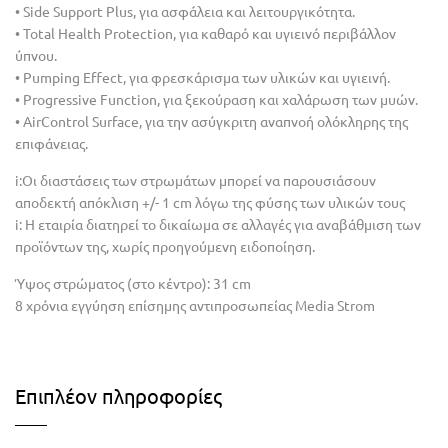
• Side Support Plus, για ασφάλεια και λειτουργικότητα.
• Total Health Protection, για καθαρό και υγιεινό περιβάλλον
ύπνου.
• Pumping Effect, για φρεσκάρισμα των υλικών και υγιεινή.
• Progressive Function, για ξεκούραση και χαλάρωση των μυών.
• AirControl Surface, για την ασύγκριτη αναπνοή ολόκληρης της
επιφάνειας.
i:Οι διαστάσεις των στρωμάτων μπορεί να παρουσιάσουν
αποδεκτή απόκλιση +/- 1 cm λόγω της φύσης των υλικών τους
i: Η εταιρία διατηρεί το δικαίωμα σε αλλαγές για αναβάθμιση των
προϊόντων της, χωρίς προηγούμενη ειδοποίηση.
Ύψος στρώματος (στο κέντρο): 31 cm
8 χρόνια εγγύηση επίσημης αντιπροσωπείας Media Strom
Επιπλέον πληροφορίες