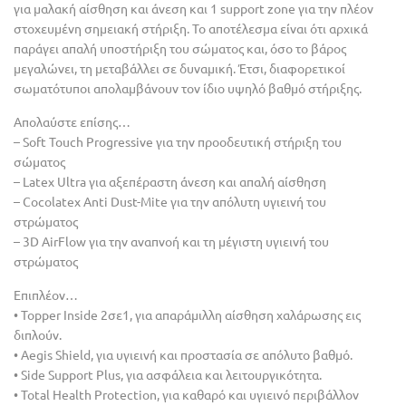
για μαλακή αίσθηση και άνεση και 1 support zone για την πλέον
στοχευμένη σημειακή στήριξη. Το αποτέλεσμα είναι ότι αρχικά
παράγει απαλή υποστήριξη του σώματος και, όσο το βάρος
μεγαλώνει, τη μεταβάλλει σε δυναμική. Έτσι, διαφορετικοί
σωματότυποι απολαμβάνουν τον ίδιο υψηλό βαθμό στήριξης.
Απολαύστε επίσης…
– Soft Touch Progressive για την προοδευτική στήριξη του
σώματος
– Latex Ultra για αξεπέραστη άνεση και απαλή αίσθηση
– Cocolatex Anti Dust-Mite για την απόλυτη υγιεινή του
στρώματος
– 3D AirFlow για την αναπνοή και τη μέγιστη υγιεινή του
στρώματος
Επιπλέον…
• Topper Inside 2σε1, για απαράμιλλη αίσθηση χαλάρωσης εις
διπλούν.
• Aegis Shield, για υγιεινή και προστασία σε απόλυτο βαθμό.
• Side Support Plus, για ασφάλεια και λειτουργικότητα.
• Total Health Protection, για καθαρό και υγιεινό περιβάλλον