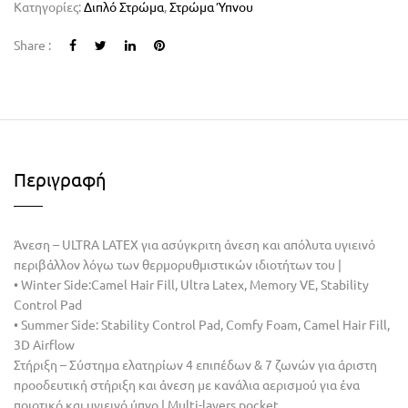
Κατηγορίες:
Διπλό Στρώμα
,
Στρώμα Ύπνου
Share :
Περιγραφή
Άνεση – ULTRA LATEX για ασύγκριτη άνεση και απόλυτα υγιεινό
περιβάλλον λόγω των θερµορυθµιστικών ιδιοτήτων του |
• Winter Side:Camel Hair Fill, Ultra Latex, Memory VE, Stability
Control Pad
• Summer Side: Stability Control Pad, Comfy Foam, Camel Hair Fill,
3D Airflow
Στήριξη – Σύστημα ελατηρίων 4 επιπέδων & 7 ζωνών για άριστη
προοδευτική στήριξη και άνεση µε κανάλια αερισµού για ένα
ποιοτικό και υγιεινό ύπνο | Multi-layers pocket