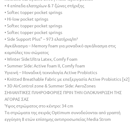
• 4 επίπεδα ελατηρίων & 7 ζώνες στήριξης
• Softec topper pocket springs
• Hi-low pocket springs
• Softec topper pocket springs
• Softec topper pocket springs
• Side Support Plus” – 973 ελατήρια/m²
Aγκάλιασμα – Memory foam για µοναδικό αγκάλιασμα στις
καµπύλες του σώµατος
• Winter Side:Ultra Latex, Comfy Foam
• Summer Side: Active foam II, Comfy foam
Υγιεινή – Mοναδική τεχνολογία Active Probiotics
• Knitted Breathable Fabric με επεξεργασία Active Probiotics [x2]
• 3D AirControl zone & Summer Side: AeroZones
ΣΗΜΑΝΤΙΚΕΣ ΠΛΗΡΟΦΟΡΙΕΣ ΠΡΙΝ ΤΗΝ ΟΛΟΚΛΗΡΩΣΗ ΤΗΣ
ΑΓΟΡΑΣ ΣΑΣ
Ύψος στρώματος στο κέντρο: 34 cm
Tα στρώματα της σειράς Optimum συνοδεύονται από γραπτή
εγγύηση 8 ετών επίσημης αντιπροσωπείας Media Strom