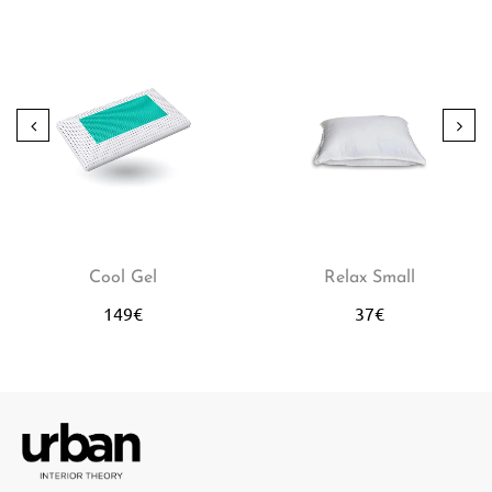
Cool Gel
Relax Small
149
€
37
€