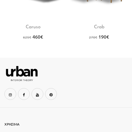
Caruso
Crab
460
€
190
€
625
€
270
€
ΧΡΗΣΙΜΑ