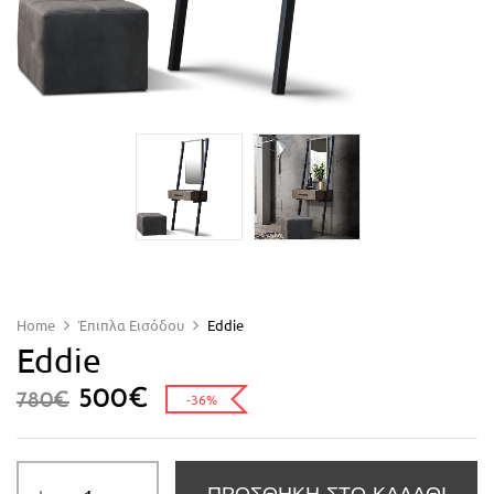
Home
Έπιπλα Εισόδου
Eddie
Eddie
500
€
780
€
-36%